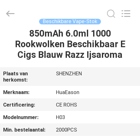
Stok
Leverancier.
Copyright
©
2021
Beschikbare Vape-Stok
-
2024
huaeason.com.
850mAh 6.0ml 1000
HUIS
All
Rights
Rookwolken Beschikbaar E
Reserved.
Developed
by
PRODUCTEN
Cigs Blauw Razz Ijsaroma
ECER
VIDEO'S
Plaats van
SHENZHEN
herkomst:
ONGEVEER
Merknaam:
HuaEason
ONS
Certificering:
CE ROHS
Modelnummer:
H03
FABRIEKSREIS
Min. bestelaantal:
2000PCS