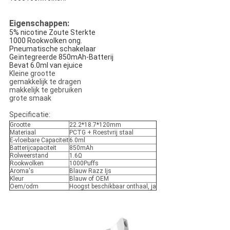
Eigenschappen:
5% nicotine Zoute Sterkte
1000 Rookwolken ong.
Pneumatische schakelaar
Geïntegreerde 850mAh-Batterij
Bevat 6.0ml van ejuice
Kleine grootte
gemakkelijk te dragen
makkelijk te gebruiken
grote smaak
Specificatie:
Grootte
22.2*18.7*120mm
Materiaal
PCTG + Roestvrij staal
E-vloeibare Capaciteit
6.0ml
Batterijcapaciteit
850mAh
Rolweerstand
1.6Ω
Rookwolken
1000Puffs
Aroma's
Blauw Razz Ijs
Kleur
Blauw of OEM
Oem/odm
Hoogst beschikbaar onthaal, ja