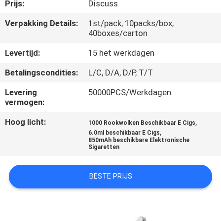
KWALITEITSCONTROLE
Prijs:
Discuss
Verpakking Details:
1st/pack, 10packs/box,
40boxes/carton
VERZOEK
OM
Levertijd:
15 het werkdagen
EEN
Betalingscondities:
L/C, D/A, D/P, T/T
CITAAT
Levering
50000PCS/Werkdagen:
vermogen:
Hoog licht:
,
1000 Rookwolken Beschikbaar E Cigs
,
6.0ml beschikbaar E Cigs
850mAh beschikbare Elektronische
Sigaretten
BESTE PRIJS