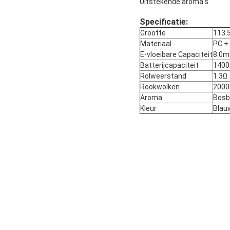
Uitstekende aroma's
Specificatie:
Grootte
113.
Materiaal
PC +
E-vloeibare Capaciteit
8.0m
Batterijcapaciteit
140
Rolweerstand
1.3Ω
Rookwolken
2000
Aroma
Bosb
Kleur
Blau