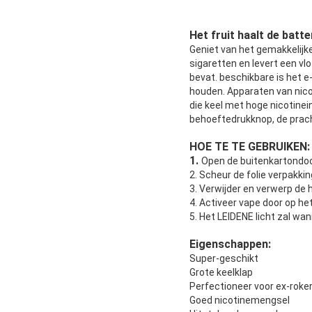
Het fruit haalt de bat
Geniet van het gemakkelijke
sigaretten en levert een vl
bevat. beschikbare is het 
houden. Apparaten van nicot
die keel met hoge nicotinei
behoeftedrukknop, de prach
HOE TE TE GEBRUIKEN:
1.
Open de buitenkartondoo
2. Scheur de folie verpakki
3. Verwijder en verwerp de 
4. Activeer vape door op het
5. Het LEIDENE licht zal wa
Eigenschappen:
Super-geschikt
Grote keelklap
Perfectioneer voor ex-roke
Goed nicotinemengsel