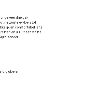
 ongeveer drie pak
cotine zoute e-vloeistof
elijk en comfortabel is te
retten en u zult een vlotte
wijze zonder
e-cig gloeien