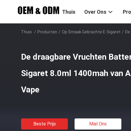
Thuis
Over Ons
Pr
Thuis
/
Producten
/
Op Smaak Gebrachte E-Sigaret
/
De
De draagbare Vruchten Batter
Sigaret 8.0ml 1400mah van 
Vape
Beste Prijs
Mail Ons