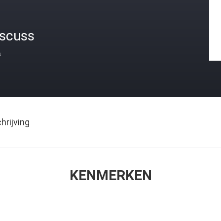
iscuss
s
rijving
KENMERKEN