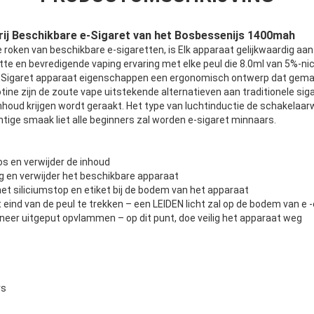
terij Beschikbare e-Sigaret van het Bosbessenijs 1400mah
 roken van beschikbare e-sigaretten, is Elk apparaat gelijkwaardig aan
otte en bevredigende vaping ervaring met elke peul die 8.0ml van 5%-ni
e-Sigaret apparaat eigenschappen een ergonomisch ontwerp dat gemakk
ine zijn de zoute vape uitstekende alternatieven aan traditionele siga
nhoud krijgen wordt geraakt. Het type van luchtinductie de schakelaar
tige smaak liet alle beginners zal worden e-sigaret minnaars.
s en verwijder de inhoud
ng en verwijder het beschikbare apparaat
het siliciumstop en etiket bij de bodem van het apparaat
 eind van de peul te trekken – een LEIDEN licht zal op de bodem van e -
nneer uitgeput opvlammen – op dit punt, doe veilig het apparaat weg
rs