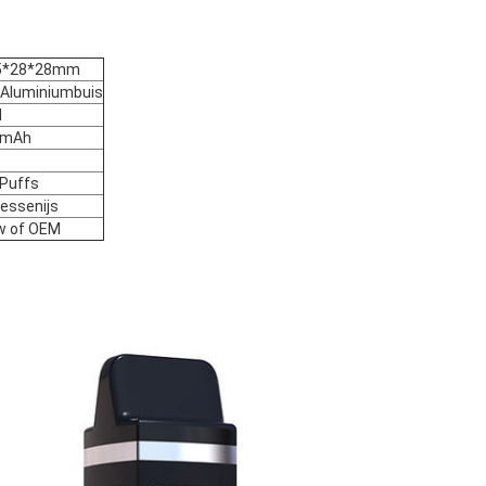
5*28*28mm
 Aluminiumbuis
l
0mAh
Puffs
essenijs
w of OEM