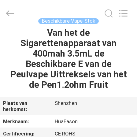
Technology
Co.,
Ltd..
All
Rights
Beschikbare Vape-Stok
Reserved.
Developed
Van het de
HUIS
by
ECER
Sigarettenapparaat van
PRODUCTEN
400mah 3.5mL de
Beschikbare E van de
VIDEO'S
Peulvape Uittreksels van het
de Pen1.2ohm Fruit
ONGEVEER
ONS
Plaats van
Shenzhen
herkomst:
FABRIEKSREIS
Merknaam:
HuaEason
Certificering:
CE ROHS