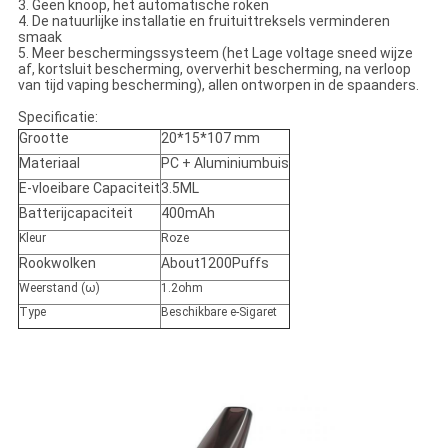
3. Geen knoop, het automatische roken
4. De natuurlijke installatie en fruituittreksels verminderen
smaak
5. Meer beschermingssysteem (het Lage voltage sneed wijze
af, kortsluit bescherming, oververhit bescherming, na verloop
van tijd vaping bescherming), allen ontworpen in de spaanders.
Specificatie
:
Grootte
20*15*107 mm
Materiaal
PC + Aluminiumbuis
E-vloeibare Capaciteit
3.5ML
Batterijcapaciteit
400mAh
Kleur
Roze
Rookwolken
About1200Puffs
Weerstand (ω)
1.2ohm
Type
Beschikbare e-Sigaret