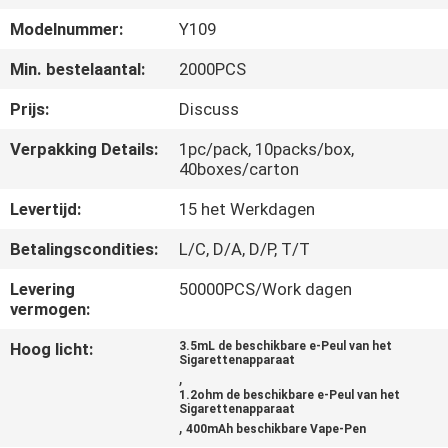
KWALITEITSCONTROLE
Modelnummer:
Y109
VERZOEK
Min. bestelaantal:
2000PCS
OM
Prijs:
Discuss
EEN
Verpakking Details:
1pc/pack, 10packs/box,
40boxes/carton
CITAAT
Levertijd:
15 het Werkdagen
SITEMAP
Betalingscondities:
L/C, D/A, D/P, T/T
Levering
50000PCS/Work dagen
PRIVACY
vermogen:
POLICY
Hoog licht:
3.5mL de beschikbare e-Peul van het
Sigarettenapparaat
,
1.2ohm de beschikbare e-Peul van het
Sigarettenapparaat
,
400mAh beschikbare Vape-Pen