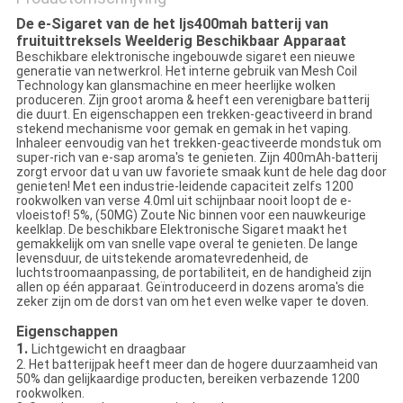
De e-Sigaret van de het Ijs400mah batterij van
fruituittreksels Weelderig Beschikbaar Apparaat
Beschikbare elektronische ingebouwde sigaret een nieuwe
generatie van netwerkrol. Het interne gebruik van Mesh Coil
Technology kan glansmachine en meer heerlijke wolken
produceren. Zijn groot aroma & heeft een verenigbare batterij
die duurt. En eigenschappen een trekken-geactiveerd in brand
stekend mechanisme voor gemak en gemak in het vaping.
Inhaleer eenvoudig van het trekken-geactiveerde mondstuk om
super-rich van e-sap aroma's te genieten. Zijn 400mAh-batterij
zorgt ervoor dat u van uw favoriete smaak kunt de hele dag door
genieten! Met een industrie-leidende capaciteit zelfs 1200
rookwolken van verse 4.0ml uit schijnbaar nooit loopt de e-
vloeistof! 5%, (50MG) Zoute Nic binnen voor een nauwkeurige
keelklap. De beschikbare Elektronische Sigaret maakt het
gemakkelijk om van snelle vape overal te genieten. De lange
levensduur, de uitstekende aromatevredenheid, de
luchtstroomaanpassing, de portabiliteit, en de handigheid zijn
allen op één apparaat. Geïntroduceerd in dozens aroma's die
zeker zijn om de dorst van om het even welke vaper te doven.
Eigenschappen
1.
Lichtgewicht en draagbaar
2. Het batterijpak heeft meer dan de hogere duurzaamheid van
50% dan gelijkaardige producten, bereiken verbazende 1200
rookwolken.